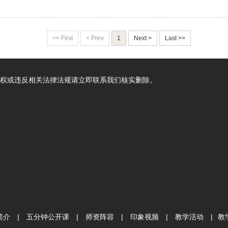
<< First
< Prev
1
Next >
Last >>
权或违反相关法律法规请立即联系我们核实删除。
简介
|
五分钟公开课
|
师资阵容
|
印象视频
|
教学活动
|
教