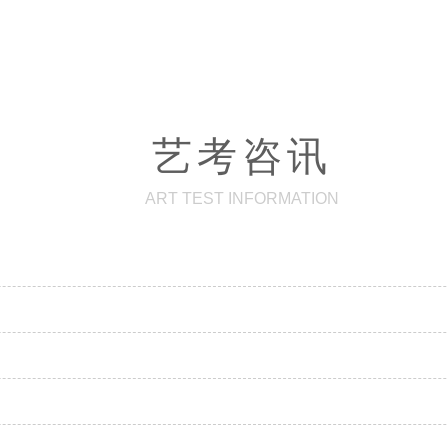
艺考咨讯
ART TEST INFORMATION