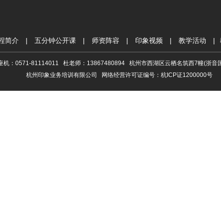
程简介
|
五分钟公开课
|
师资阵容
|
印象视频
|
教学活动
|
座机：0571-81114011 杜老师：13867480894 杭州市西湖区云栖名筑西7幢(浙
杭州印象业务培训有限公司 网络经营许可证编号：杭ICP证1200000号