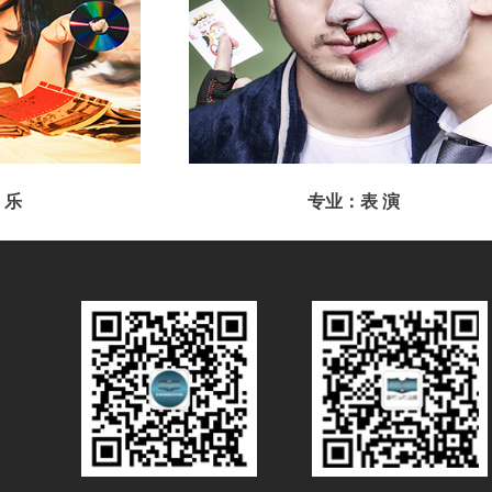
 乐
专业：表 演
榕蔚
讲师：周佳斌